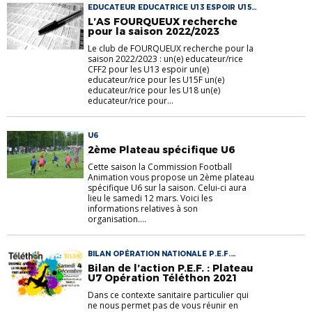
EDUCATEUR EDUCATRICE U13 ESPOIR U15
F U18 U6 U9
L’AS FOURQUEUX recherche
pour la saison 2022/2023
Le club de FOURQUEUX recherche pour la
saison 2022/2023 : un(e) educateur/rice
CFF2 pour les U13 espoir un(e)
educateur/rice pour les U15F un(e)
educateur/rice pour les U18 un(e)
educateur/rice pour...
U6
2ème Plateau spécifique U6
Cette saison la Commission Football
Animation vous propose un 2ème plateau
spécifique U6 sur la saison. Celui-ci aura
lieu le samedi 12 mars. Voici les
informations relatives à son
organisation....
BILAN OPÉRATION NATIONALE P.E.F.
TELETHON U6 U7
Bilan de l’action P.E.F. : Plateau
U7 Opération Téléthon 2021
Dans ce contexte sanitaire particulier qui
ne nous permet pas de vous réunir en