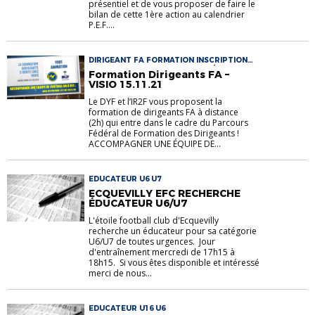
présentiel et de vous proposer de faire le
bilan de cette 1ère action au calendrier
P.E.F....
DIRIGEANT FA FORMATION INSCRIPTION
U10 U11 U6 U7 U8 U9 VISIOCONFÉRENCE
Formation Dirigeants FA –
VISIO 15.11.21
Le DYF et l’IR2F vous proposent la
formation de dirigeants FA à distance
(2h) qui entre dans le cadre du Parcours
Fédéral de Formation des Dirigeants !
ACCOMPAGNER UNE ÉQUIPE DE...
EDUCATEUR U6 U7
ECQUEVILLY EFC RECHERCHE
ÉDUCATEUR U6/U7
L'étoile football club d'Ecquevilly
recherche un éducateur pour sa catégorie
U6/U7 de toutes urgences. Jour
d'entraînement mercredi de 17h15 à
18h15. Si vous êtes disponible et intéressé
merci de nous...
EDUCATEUR U16 U6