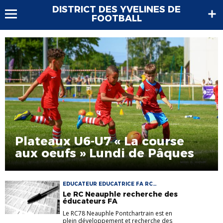
DISTRICT DES YVELINES DE
FOOTBALL
Plateaux U6-U7 « La course
aux oeufs » Lundi de Pâques
EDUCATEUR EDUCATRICE FA RC
NEAUPHLE PONTCHARTRAIN U13 U6
Le RC Neauphle recherche des
éducateurs FA
Le RC78 Neauphle Pontchartrain est en
plein développement et recherche des