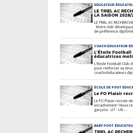
EDUCATEUR ÉDUCATE
LE TRIEL AC RE
LA SAISON 2026/
LE TRIEL AC RECHERC
Notre club développan
de préférence diplômés
COACH EDUCATEUR É
L’Étoile Football
éducatrices moti
L'Etoile Football Club 
pour renforcer sa struc
coachs/éducateurs dipl
ÉCOLE DE FOOT ÉDUC
Le FO Plaisir rec
Le FO Plaisir recrute d
encadrement ! Nous rec
garçons : U7 - U8 -...
BABY-FOOT ÉDUCATEU
TRIEL AC RECHE