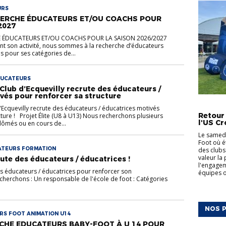
URS
CHERCHE ÉDUCATEURS ET/OU COACHS POUR
2027
HE ÉDUCATEURS ET/OU COACHS POUR LA SAISON 2026/2027
t son activité, nous sommes à la recherche d’éducateurs
 pour ses catégories de...
DUCATEURS
 Club d’Ecquevilly recrute des éducateurs /
vés pour renforcer sa structure
ACTUALI
d'Ecquevilly recrute des éducateurs / éducatrices motivés
Retour
ture ! Projet Élite (U8 à U13) Nous recherchons plusieurs
l'US Cr
ômés ou en cours de...
Le samedi
Foot où é
ATEURS FORMATION
des clubs
valeur la
rute des éducateurs / éducatrices !
l'engagem
es éducateurs / éducatrices pour renforcer son
équipes on
herchons : Un responsable de l'école de foot : Catégories
NOS P
RS FOOT ANIMATION U14
RCHE EDUCATEURS BABY-FOOT À U 14 POUR