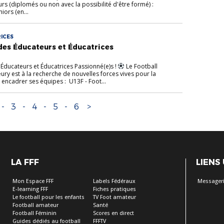
rs (diplomés ou non avec la possibilité d'être formé) :
iors (en...
ICES
des Éducateurs et Éducatrices
Éducateurs et Éducatrices Passionné(e)s !
Le Football
ury est à la recherche de nouvelles forces vives pour la
encadrer ses équipes : U13F - Foot...
-
3
-
4
-
5
-
6
>
LA FFF
LIENS
Mon Espace FFF
Labels Fédéraux
Messageri
E-learning FFF
Fiches pratiques
Le football pour les enfants
TV Foot amateur
Football amateur
Santé
Football Féminin
Scores en direct
Guides dédiés au football
FFFTV