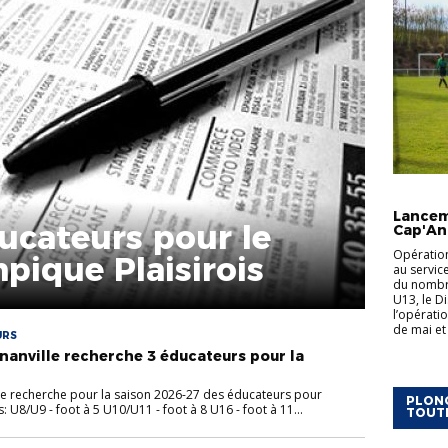
ACTUALI
Lancem
ucateurs pour le
Cap'An
Opération
pique Plaisirois
au servic
du nombre
U13, le Di
l’opérati
de mai et 
URS
nanville recherche 3 éducateurs pour la
le recherche pour la saison 2026-27 des éducateurs pour
PLONG
: U8/U9 - foot à 5 U10/U11 - foot à 8 U16 - foot à 11...
TOUT