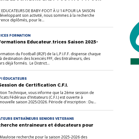
E EDUCATEURS DE BABY-FOOT À U 14 POUR LA SAISON
développant son activité, nous sommes à la recherche
rence diplômés, pour le...
ICES FORMATION
Formations Educateur.trices Saison 2025-
ormation du Football (IR2F) de la L.P.I.F.F. dispense chaque
 destination des licenciés FFF, des Entraîneurs, des
s déjà formés. Le District...
CFI ÉDUCATEURS
ssion de Certification C.F.I.
ion Technique, vous informe que la 2ème session de
icats Fédéraux d'Initiateurs (C.F.I.) est ouverte à
 nouvelle saison 2025/2026. Période d'inscription : Du...
ATEURS ENTRAÎNEURS SENIORS VETERANS
cherche entraineurs et éducateurs pour
US Mauloise recherche pour la saison 2025-2026 des