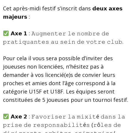
Cet après-midi festif s’inscrit dans 𝗱𝗲𝘂𝘅 𝗮𝘅𝗲𝘀
𝗺𝗮𝗷𝗲𝘂𝗿𝘀 :
𝗔𝘅𝗲 𝟭 : 𝙰𝚞𝚐𝚖𝚎𝚗𝚝𝚎𝚛 𝚕𝚎 𝚗𝚘𝚖𝚋𝚛𝚎 𝚍𝚎
𝚙𝚛𝚊𝚝𝚒𝚚𝚞𝚊𝚗𝚝𝚎𝚜 𝚊𝚞 𝚜𝚎𝚒𝚗 𝚍𝚎 𝚟𝚘𝚝𝚛𝚎 𝚌𝚕𝚞𝚋.
Pour cela il vous sera possible d’inviter des
joueuses non licenciées, n’hésitez pas à
demander à vos licencié(e)s de convier leurs
proches et amies dont l’âge correspond à la
catégorie U15F et U18F. Les équipes seront
constituées de 5 joueuses pour un tournoi festif.
𝗔𝘅𝗲 𝟮 : 𝙵𝚊𝚟𝚘𝚛𝚒𝚜𝚎𝚛 𝚕𝚊 𝚖𝚒𝚡𝚒𝚝é 𝚍𝚊𝚗𝚜 𝚕𝚊
𝚙𝚛𝚒𝚜𝚎 𝚍𝚎 𝚛𝚎𝚜𝚙𝚘𝚗𝚜𝚊𝚋𝚒𝚕𝚒𝚝é𝚜 (𝚛ô𝚕𝚎𝚜 𝚍𝚎
𝚍𝚒𝚛𝚒𝚐𝚎𝚊𝚗𝚝𝚎, 𝚊𝚛𝚋𝚒𝚝𝚛𝚎, 𝚊𝚗𝚒𝚖𝚊𝚝𝚛𝚒𝚌𝚎/