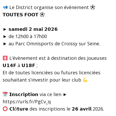
Le District organise son évènement
𝗧𝗢𝗨𝗧𝗘𝗦 𝗙𝗢𝗢𝗧
► 𝘀𝗮𝗺𝗲𝗱𝗶 𝟮 𝗺𝗮𝗶 𝟮𝟬𝟮𝟲
► de 12h00 à 17h00
► au Parc Omnisports de Croissy sur Seine.
L’évènement est à destination des joueuses
𝗨𝟭𝟰𝗙 à 𝗨𝟭𝟴𝗙 ;
Et de toutes licenciées ou futures licenciées
souhaitant s’investir pour leur club
𝗜𝗻𝘀𝗰𝗿𝗶𝗽𝘁𝗶𝗼𝗻 via ce lien ►
https://urls.fr/PgCv_q
𝗖𝗹ô𝘁𝘂𝗿𝗲 des inscriptions le 𝟮𝟲 𝗮𝘃𝗿𝗶𝗹 2026.