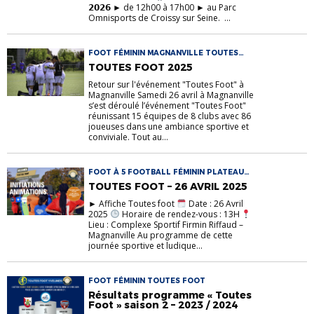
𝟮𝟬𝟮𝟲 ► de 12h00 à 17h00 ► au Parc
Omnisports de Croissy sur Seine. ...
FOOT FÉMININ MAGNANVILLE TOUTES
FOOT U15F U18F VINSKY FC
TOUTES FOOT 2025
Retour sur l'événement "Toutes Foot" à
Magnanville Samedi 26 avril à Magnanville
s’est déroulé l’événement "Toutes Foot"
réunissant 15 équipes de 8 clubs avec 86
joueuses dans une ambiance sportive et
conviviale. Tout au...
FOOT À 5 FOOTBALL FÉMININ PLATEAU
STANDS TOUTES FOOT
TOUTES FOOT – 26 AVRIL 2025
► Affiche Toutes foot
Date : 26 Avril
2025
Horaire de rendez-vous : 13H
Lieu : Complexe Sportif Firmin Riffaud –
Magnanville Au programme de cette
journée sportive et ludique...
FOOT FÉMININ TOUTES FOOT
Résultats programme « Toutes
Foot » saison 2 – 2023 / 2024