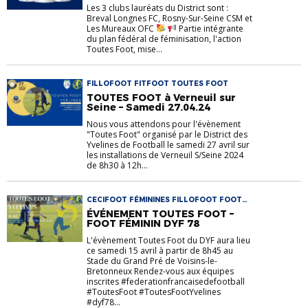
Les 3 clubs lauréats du District sont :
Breval Longnes FC, Rosny-Sur-Seine CSM et
Les Mureaux OFC
Partie intégrante
du plan fédéral de féminisation, l'action
Toutes Foot, mise...
FILLOFOOT FITFOOT TOUTES FOOT
TOUTES FOOT à Verneuil sur
Seine – Samedi 27.04.24
Nous vous attendons pour l'évènement
"Toutes Foot" organisé par le District des
Yvelines de Football le samedi 27 avril sur
les installations de Verneuil S/Seine 2024
de 8h30 à 12h...
CECIFOOT FÉMININES FILLOFOOT FOOT
EN MARCHANT PEF TOUTES FOOT U6-U9
ÉVÉNEMENT TOUTES FOOT –
FOOT FÉMININ DYF 78
L'évènement Toutes Foot du DYF aura lieu
ce samedi 15 avril à partir de 8h45 au
Stade du Grand Pré de Voisins-le-
Bretonneux Rendez-vous aux équipes
inscrites #federationfrancaisedefootball
#ToutesFoot #ToutesFootYvelines
#dyf78...