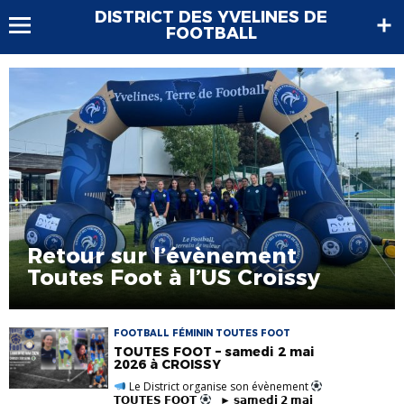
DISTRICT DES YVELINES DE
FOOTBALL
Retour sur l’évènement
Toutes Foot à l’US Croissy
FOOTBALL FÉMININ TOUTES FOOT
TOUTES FOOT – samedi 2 mai
2026 à CROISSY
Le District organise son évènement
𝗧𝗢𝗨𝗧𝗘𝗦 𝗙𝗢𝗢𝗧
► 𝘀𝗮𝗺𝗲𝗱𝗶 𝟮 𝗺𝗮𝗶