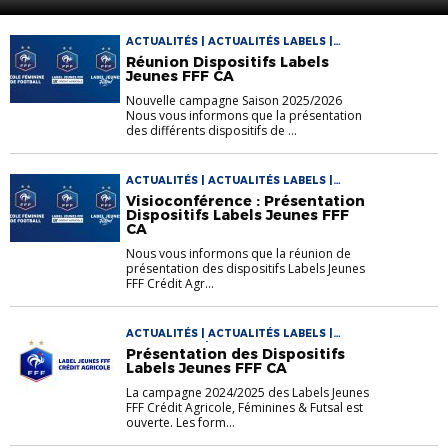
ACTUALITÉS | ACTUALITÉS LABELS |
LABELS F.F.F.
Réunion Dispositifs Labels
Jeunes FFF CA
Nouvelle campagne Saison 2025/2026
Nous vous informons que la présentation
des différents dispositifs de ...
ACTUALITÉS | ACTUALITÉS LABELS |
LABELS F.F.F.
Visioconférence : Présentation
Dispositifs Labels Jeunes FFF
CA
Nous vous informons que la réunion de
présentation des dispositifs Labels Jeunes
FFF Crédit Agr...
ACTUALITÉS | ACTUALITÉS LABELS |
LABELS F.F.F. | TECHNIQUE EDUCATEURS
Présentation des Dispositifs
Labels Jeunes FFF CA
La campagne 2024/2025 des Labels Jeunes
FFF Crédit Agricole, Féminines & Futsal est
ouverte. Les form...