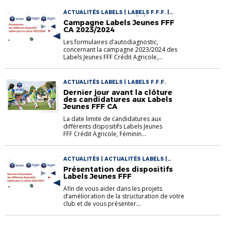
ACTUALITÉS LABELS | LABELS F.F.F. |
PROGRAMME EDUCATIF FÉDÉRAL
Campagne Labels Jeunes FFF
CA 2023/2024
Les formulaires d’autodiagnostic,
concernant la campagne 2023/2024 des
Labels Jeunes FFF Crédit Agricole,...
ACTUALITÉS LABELS | LABELS F.F.F.
Dernier jour avant la clôture
des candidatures aux Labels
Jeunes FFF CA
La date limite de candidatures aux
différents dispositifs Labels Jeunes
FFF Crédit Agricole, Féminin...
ACTUALITÉS | ACTUALITÉS LABELS |
LABELS F.F.F.
Présentation des dispositifs
Labels Jeunes FFF
Afin de vous aider dans les projets
d’amélioration de la structuration de votre
club et de vous présenter...