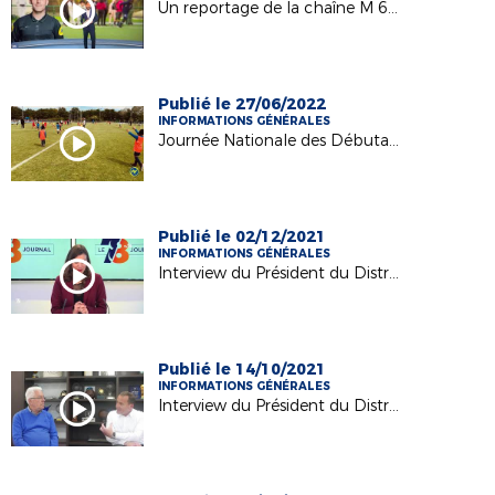
Un reportage de la chaîne M 6, sur M. Brice PARINET, Président de la Commission Départementale de l'Arbitrage du District, et la Classe Arbitrage du Collège Jules Verne des MUREAUX
Publié le 27/06/2022
INFORMATIONS GÉNÉRALES
Journée Nationale des Débutants - 25/26 Juin 2022 à Montigny le Bretonneux - Stade de la Couldre
Publié le 02/12/2021
INFORMATIONS GÉNÉRALES
Interview du Président du District des Yvelines de Football - 78TV du 22.11.21 - à propos des violences dans les stades
Publié le 14/10/2021
INFORMATIONS GÉNÉRALES
Interview du Président du District des Yvelines de Football en ce début de saison 2021/2022