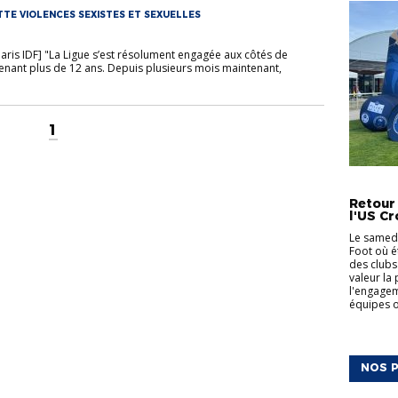
TTE VIOLENCES SEXISTES ET SEXUELLES
 Paris IDF] "La Ligue s’est résolument engagée aux côtés de
enant plus de 12 ans. Depuis plusieurs mois maintenant,
1
ACTUALI
Retour
l'US Cr
Le samedi
Foot où é
des clubs
valeur la
l'engagem
équipes on
NOS P