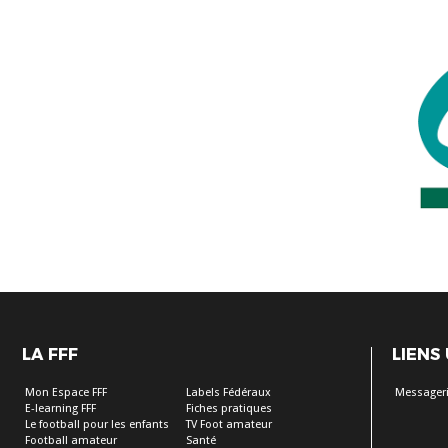
LA FFF
LIENS
Mon Espace FFF
Labels Fédéraux
Messageri
E-learning FFF
Fiches pratiques
Le football pour les enfants
TV Foot amateur
Football amateur
Santé