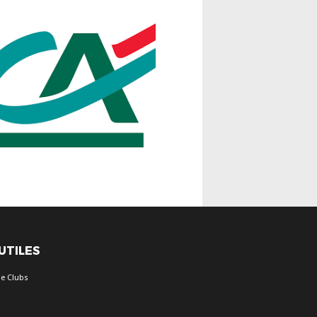
 UTILES
e Clubs