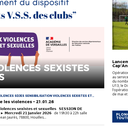
ACTUALI
Lancem
OLENCES SEXISTES
Cap'An
Opération
S
au servic
du nombre
U13, le Di
l’opérati
de mai et 
LENCES SDJES SENSIBILISATION VIOLENCES SEXISTES ET
e les violences – 21.01.26
 𝘃𝗶𝗼𝗹𝗲𝗻𝗰𝗲𝘀 𝘀𝗲𝘅𝗶𝘀𝘁𝗲𝘀 𝗲𝘁 𝘀𝗲𝘅𝘂𝗲𝗹𝗹𝗲𝘀 𝗦𝗘𝗦𝗦𝗜𝗢𝗡 𝗗𝗘
𝗡 ► 𝗠𝗲𝗿𝗰𝗿𝗲𝗱𝗶 𝟮𝟭 𝗝𝗮𝗻𝘃𝗶𝗲𝗿 𝟮𝟬𝟮𝟲 de 19h30 à 22h salle
PLONG
ean Jaurès, 78800, Houilles...
TOUT