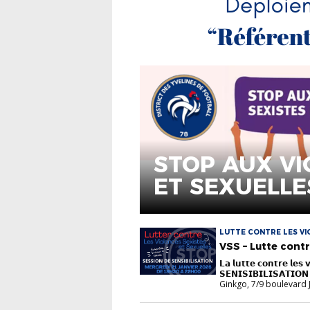
STOP AUX VI
ET SEXUELLE
LUTTE CONTRE LES VIO
SEXUELLES VSS
VSS – Lutte contr
𝗟𝗮 𝗹𝘂𝘁𝘁𝗲 𝗰𝗼𝗻𝘁𝗿𝗲 𝗹𝗲𝘀
𝗦𝗘𝗡𝗜𝗦𝗜𝗕𝗜𝗟𝗜𝗦𝗔𝗧𝗜𝗢
Ginkgo, 7/9 boulevard J