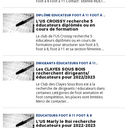
Foot à 8 Foot à 11 Contact : Etienne RIDET...
DIPLÔME EDUCATEUR FOOT À 11 FOOT À 5
FOOT À 8 FOOT FÉMININ FORMATION
L’US CROISSY recherche 5
éducateurs diplômés ou en
cours de formation
Le club de l'US Croissy recherche 5
éducateurs diplômés ou en cours de
formation pour structurer son foot à 5,
foot à 8, foot à 11 et sa section féminine....
DIRIGEANTS ÉDUCATEURS FOOT À 11
FOOT ANIMATION
Les CLAYES SOUS BOIS
recherchent dirigeants/
éducateurs pour 2022/2023
Le Club des Clayes Sous Bois est à la
recherche de dirigeants / éducateurs dans
certaines catégories de foot animation et
foot compétition, les places sont limitées.
Merci de contacter...
ÉDUCATEURS FOOT À 11 FOOT À 8
L’US Marly le Roi recherche
éducateurs pour 2022-2023