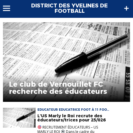
DISTRICT DES YVELINES DE
FOOTBALL
Le club de Vernouillet FC
recherche des éducateurs
EDUCATEUR EDUCATRICE FOOT À 11 FOOT
ANIMATION
L’US Marly le Roi recrute des
éducateurs/trices pour 25/026
RECRUTEMENT ÉDUCATEURS – US
MARLY LE ROI
Dans le cadre du