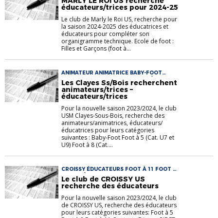
MARLY LE ROI US recherche
FÉMININ
éducateurs/trices pour 2024-25
Le club de Marly le Roi US, recherche pour
la saison 2024-2025 des éducatrices et
éducateurs pour compléter son
organigramme technique. Ecole de foot :
Filles et Garçons (foot à...
ANIMATEUR ANIMATRICE BABY-FOOT
EDUCATEUR EDUCATRICE FOOT À 11 FOOT
Les Clayes Ss/Bois recherchent
À 5 FOOT À 8
animateurs/trices –
éducateurs/trices
Pour la nouvelle saison 2023/2024, le club
USM Clayes-Sous-Bois, recherche des
animateurs/animatrices, éducateurs/
éducatrices pour leurs catégories
suivantes : Baby-Foot Foot à 5 (Cat. U7 et
U9) Foot à 8 (Cat....
CROISSY ÉDUCATEURS FOOT À 11 FOOT À
5 FOOT À 8
Le club de CROISSY US
recherche des éducateurs
Pour la nouvelle saison 2023/2024, le club
de CROISSY US, recherche des éducateurs
pour leurs catégories suivantes: Foot à 5