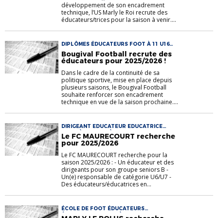
développement de son encadrement
technique, l’US Marly le Roi recrute des
éducateurs/trices pour la saison à venir....
DIPLÔMES ÉDUCATEURS FOOT À 11 U16
U17 U18
Bougival Football recrute des
éducateurs pour 2025/2026 !
Dans le cadre de la continuité de sa
politique sportive, mise en place depuis
plusieurs saisons, le Bougival Football
souhaite renforcer son encadrement
technique en vue de la saison prochaine....
DIRIGEANT EDUCATEUR EDUCATRICE
FOOT À 11 FOOT À 8 RESPONSABLE
Le FC MAURECOURT recherche
SENIORS U16/U7
pour 2025/2026
Le FC MAURECOURT recherche pour la
saison 2025/2026 : - Un éducateur et des
dirigeants pour son groupe seniors B -
Un(e) responsable de catégorie U6/U7 -
Des éducateurs/éducatrices en...
ÉCOLE DE FOOT ÉDUCATEURS
ÉDUCATRICES FOOT À 11 FOOTBALL