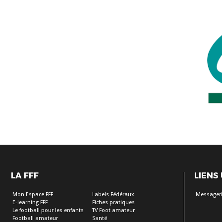
LA FFF
LIENS
Mon Espace FFF
Labels Fédéraux
Messageri
E-learning FFF
Fiches pratiques
Le football pour les enfants
TV Foot amateur
Football amateur
Santé