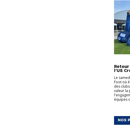
ACTUALI
Retour
l'US Cr
Le samedi
Foot où é
des clubs
valeur la
l'engagem
équipes on
NOS P