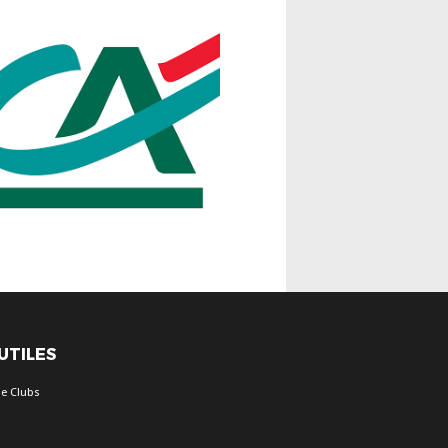
 UTILES
e Clubs