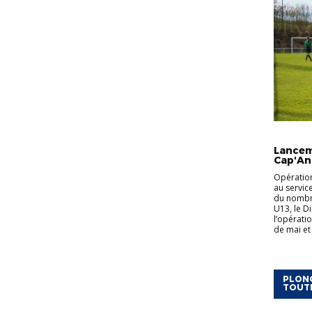
ACTUALI
Lancem
Cap'An
Opération
au servic
du nombre
U13, le Di
l’opérati
de mai et 
PLONG
TOUT