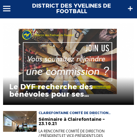
DISTRICT DES YVELINES DE
FOOTBALL
Le DYF recherche des
bénévoles pour ses
commissions
CLAIREFONTAINE COMITÉ DE DIRECTION
COMMISSAIRES COMMISSIONS SÉMINAIRE
Séminaire à Clairefontaine –
23.10.21
LA RENCONTRE COMITÉ DE DIRECTION
/ PRÉSIDENTS ET VICE-PRÉSIDENTS DES