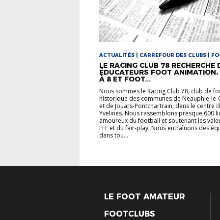
ACTUALITÉS | CARREFOUR DES CLUBS | F
ANIMATION | FOOT FÉMININ
LE RACING CLUB 78 RECHERCHE 
ÉDUCATEURS FOOT ANIMATION,
À 8 ET FOOT...
Nous sommes le Racing Club 78, club de fo
historique des communes de Neauphle-le-
et de Jouars-Pontchartrain, dans le centre 
Yvelines. Nous rassemblons presque 600 li
amoureux du football et soutenant les vale
FFF et du fair-play. Nous entraînons des éq
dans tou...
LE FOOT AMATEUR
FOOTCLUBS