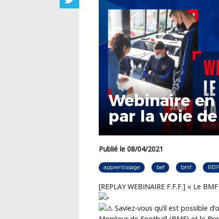
Webinaire en
par la voie d
Publié le 08/04/2021
apprentissage
bef
bmf
REP
[REPLAY WEBINAIRE F.F.F.] « Le BMF et
Saviez-vous qu’il est possible d
Moniteur de Football (BMF) et le Brev