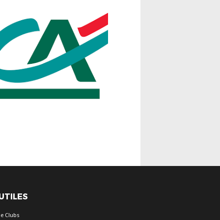
 UTILES
e Clubs