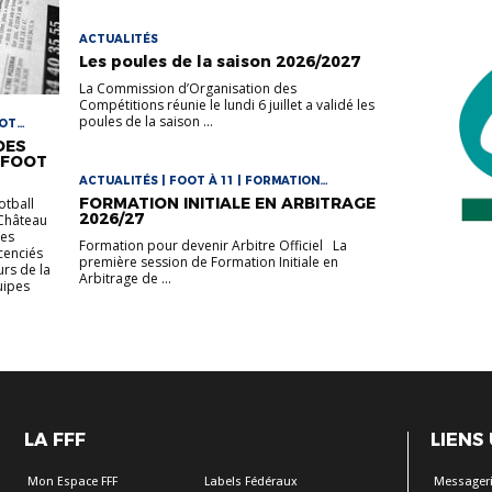
ACTUALITÉS
Les poules de la saison 2026/2027
La Commission d’Organisation des
Compétitions réunie le lundi 6 juillet a validé les
poules de la saison ...
OOT
DES
 FOOT
ACTUALITÉS | FOOT À 11 | FORMATION
ARBITRES
FORMATION INITIALE EN ARBITRAGE
otball
2026/27
Château
des
Formation pour devenir Arbitre Officiel La
cenciés
première session de Formation Initiale en
urs de la
Arbitrage de ...
uipes
LA FFF
LIENS
Mon Espace FFF
Labels Fédéraux
Messageri