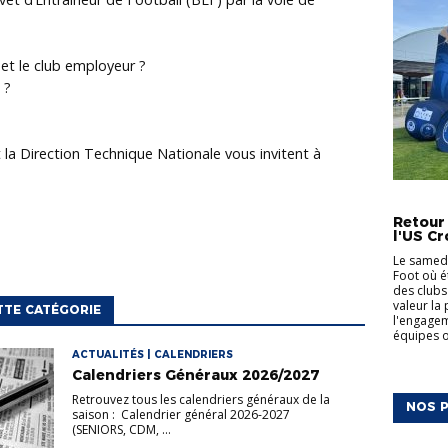
et le club employeur ?
 ?
 la Direction Technique Nationale vous invitent à
ACTUALI
Retour
l'US Cr
Le samedi
Foot où é
des clubs
valeur la
TTE CATÉGORIE
l'engagem
équipes on
ACTUALITÉS | CALENDRIERS
Calendriers Généraux 2026/2027
Retrouvez tous les calendriers généraux de la
NOS P
saison : Calendrier général 2026-2027
(SENIORS, CDM, ...