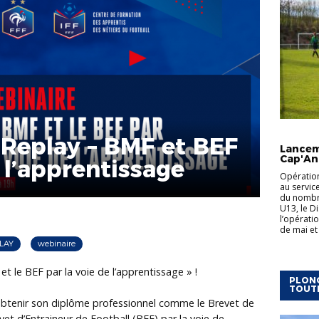
ACTUALI
 Replay – BMF et BEF
Lancem
Cap'An
e l’apprentissage
Opération
au servic
du nombre
U13, le Di
l’opérati
de mai et 
LAY
webinaire
 le BEF par la voie de l’apprentissage » !
PLONG
TOUT
’obtenir son diplôme professionnel comme le Brevet de
et d’Entraineur de Football (BEF) par la voie de