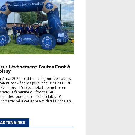
TÉS
 sur l'évènement Toutes Foot à
oissy
 2 mai 2026 s'est tenue la journée Toutes
taient conviées les joueuses U15F et U18F
 Yvelinois. L'objectif était de mettre en
 pratique féminine du football et
ent des joueuses dans les clubs. 16
t participé à cet après-midi très riche en...
ARTENAIRES