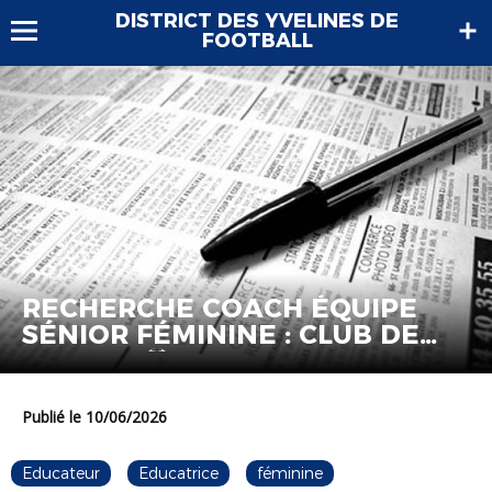
DISTRICT DES YVELINES DE
FOOTBALL
RECHERCHE COACH ÉQUIPE
SÉNIOR FÉMININE : CLUB DE
BREVAL
Publié le 10/06/2026
Educateur
Educatrice
féminine