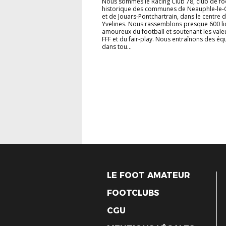
Nous sommes le Racing Club 78, club de fo
historique des communes de Neauphle-le-
et de Jouars-Pontchartrain, dans le centre 
Yvelines. Nous rassemblons presque 600 li
amoureux du football et soutenant les vale
FFF et du fair-play. Nous entraînons des éq
dans tou...
LE FOOT AMATEUR
FOOTCLUBS
CGU