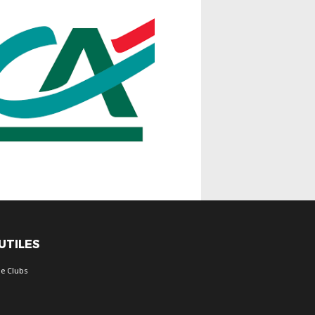
 UTILES
e Clubs