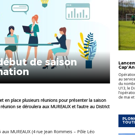
ACTUALI
début de saison
Lancem
Cap'An
mation
Opération
au servic
du nombre
U13, le Di
l’opérati
de mai et 
réunion se déroulera aux MUREAUX et l’autre au District
PLONG
TOUT
45 aux MUREAUX (4 rue Jean Rommeis – Pôle Léo