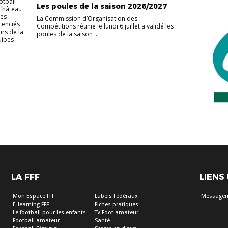
otball
Les poules de la saison 2026/2027
Château
des
La Commission d’Organisation des
cenciés
Compétitions réunie le lundi 6 juillet a validé les
urs de la
poules de la saison ...
uipes
LA FFF
LIENS
Mon Espace FFF
Labels Fédéraux
Messageri
E-learning FFF
Fiches pratiques
Le football pour les enfants
TV Foot amateur
Football amateur
Santé