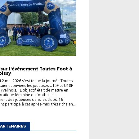
TÉS
 sur l'évènement Toutes Foot à
oissy
 2 mai 2026 s'est tenue la journée Toutes
taient conviées les joueuses U15F et U18F
 Yvelinois. L'objectif était de mettre en
 pratique féminine du football et
ent des joueuses dans les clubs. 16
t participé à cet après-midi très riche en...
ARTENAIRES