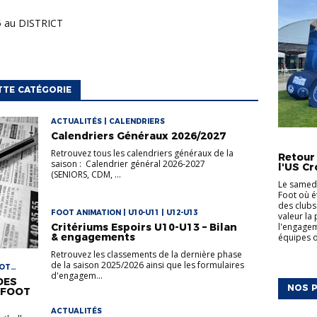
5 au DISTRICT
TTE CATÉGORIE
ACTUALITÉS | CALENDRIERS
Calendriers Généraux 2026/2027
ACTUALI
Retrouvez tous les calendriers généraux de la
Retour
saison : Calendrier général 2026-2027
l'US Cr
(SENIORS, CDM, ...
Le samedi
Foot où é
des clubs
FOOT ANIMATION | U10-U11 | U12-U13
valeur la
l'engagem
Critériums Espoirs U10-U13 – Bilan
& engagements
équipes on
Retrouvez les classements de la dernière phase
de la saison 2025/2026 ainsi que les formulaires
OOT
d'engagem...
DES
NOS P
 FOOT
ACTUALITÉS