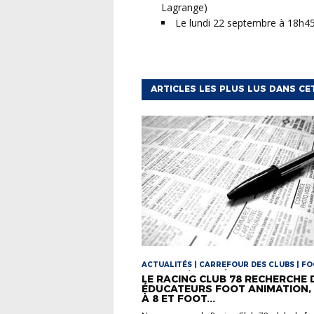
Lagrange)
Le lundi 22 septembre à 18h4
ARTICLES LES PLUS LUS DANS CE
ACTUALITÉS | CARREFOUR DES CLUBS | F
ANIMATION | FOOT FÉMININ
LE RACING CLUB 78 RECHERCHE 
ÉDUCATEURS FOOT ANIMATION,
À 8 ET FOOT...