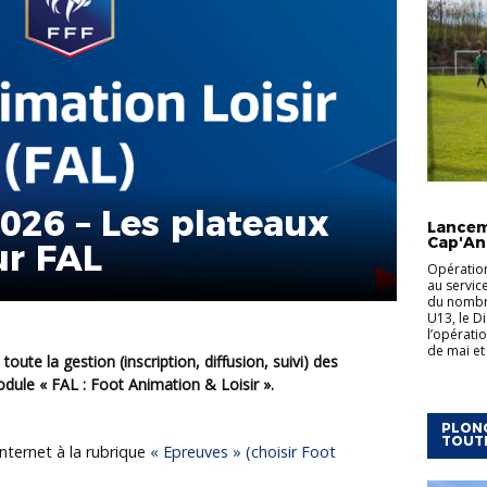
ACTUALI
026 – Les plateaux
Lancem
Cap'An
ur FAL
Opération
au servic
du nombre
U13, le Di
l’opérati
de mai et 
dule « FAL : Foot Animation & Loisir ».
PLONG
TOUT
internet à la rubrique
« Epreuves » (choisir Foot