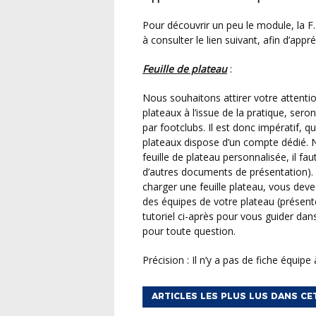
Pour découvrir un peu le module, la F.F.F. qui le déploie sur toute la France, nous vous invitons
à consulter le lien suivant, afin d’a
Feuille de plateau
:
Nous souhaitons attirer votre attention sur le fait que désormais, toutes les feuilles de
plateaux à l’issue de la pratique, ser
par footclubs. Il est donc impératif, q
plateaux dispose d’un compte dédié. 
feuille de plateau personnalisée, il fau
d’autres documents de présentation). E
charger une feuille plateau, vous deve
des équipes de votre plateau (présent
tutoriel ci-après pour vous guider da
pour toute question.
Précision : Il n’y a pas de fiche équipe
ARTICLES LES PLUS LUS DANS CE