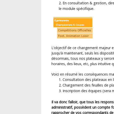
En consultation & gestion, dir
le module spécifique.
L’objectif de ce changement majeur est la numérisation de toutes nos formules plateaux.
Jusqu’à maintenant, seuls les disposit
désormais, tous nos plateaux y seront
horaires, des lieux, etc, plus intuitiv
Voici en résumé les conséquences m
Consultation des plateaux en l
Chargement des feuilles de pla
Inscription des équipes (sera 
Il va donc falloir, que tous les responsables de plateaux, amenés à devoir gérer le suivi
administratif, possèdent un compte f
rapprocher de vos correspondants de c