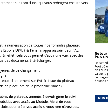
ectement sur Footclubs, qui vous redirigera ensuite vers
ACTUALI
ifs Espoirs U8/U9 & Féminin apparaissaient sur FAL,
Retour
 .En effet, cela vous permet d’avoir une vue, avec des
l'US Cr
e que des documents à télécharger.
Le samedi
Foot où é
ajeures de ce changement :
des clubs
valeur la
igne
l'engagem
teaux directement sur FAL à l’issue du plateau
équipes on
mis en place lors de la prochaine phase)
NOS P
ootclubs avec accès au Module. Merci de vous
lubs pour créer vos accès si vous n’en n’avez pas.