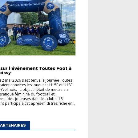
TÉS
 sur l'évènement Toutes Foot à
oissy
 2 mai 2026 s'est tenue la journée Toutes
taient conviées les joueuses U15F et U18F
 Yvelinois. L'objectif était de mettre en
 pratique féminine du football et
ent des joueuses dans les clubs. 16
t participé à cet après-midi très riche en...
ARTENAIRES