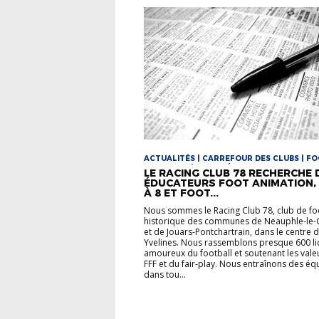
ACTUALITÉS | CARREFOUR DES CLUBS | F
ANIMATION | FOOT FÉMININ
LE RACING CLUB 78 RECHERCHE 
ÉDUCATEURS FOOT ANIMATION,
À 8 ET FOOT...
Nous sommes le Racing Club 78, club de fo
historique des communes de Neauphle-le-
et de Jouars-Pontchartrain, dans le centre 
Yvelines. Nous rassemblons presque 600 li
amoureux du football et soutenant les vale
FFF et du fair-play. Nous entraînons des éq
dans tou...