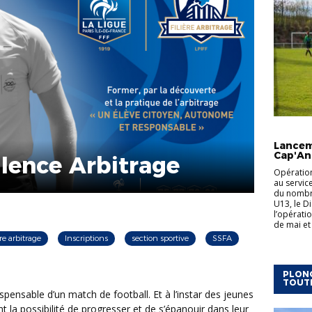
ACTUALI
Lancem
Cap'An
llence Arbitrage
Opération
au servic
du nombre
U13, le Di
l’opérati
de mai et 
ère arbitrage
Inscriptions
section sportive
SSFA
PLONG
TOUT
t la possibilité de progresser et de s’épanouir dans leur