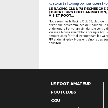
ACTUALITÉS | CARREFOUR DES CLUBS | F
ANIMATION | FOOT FÉMININ
LE RACING CLUB 78 RECHERCHE 
ÉDUCATEURS FOOT ANIMATION,
À 8 ET FOOT...
Nous sommes le Racing Club 78, club de fo
historique des communes de Neauphle-le-
et de Jouars-Pontchartrain, dans le centre 
Yvelines. Nous rassemblons presque 600 li
amoureux du football et soutenant les vale
FFF et du fair-play. Nous entraînons des éq
dans tou...
LE FOOT AMATEUR
FOOTCLUBS
CGU