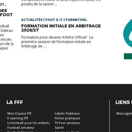
poules de la saison ...
OOT
DES
 FOOT
ACTUALITÉS | FOOT À 11 | FORMATION
ARBITRES
FORMATION INITIALE EN ARBITRAGE
otball
2026/27
Château
des
Formation pour devenir Arbitre Officiel La
cenciés
première session de Formation Initiale en
urs de la
Arbitrage de ...
uipes
LA FFF
LIENS
Mon Espace FFF
Labels Fédéraux
Messageri
E-learning FFF
Fiches pratiques
Le football pour les enfants
TV Foot amateur
Football amateur
Santé