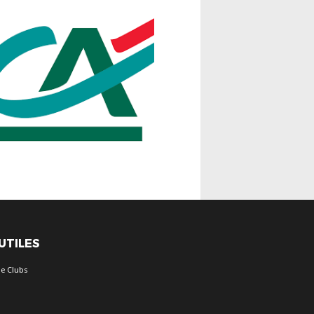
 UTILES
e Clubs