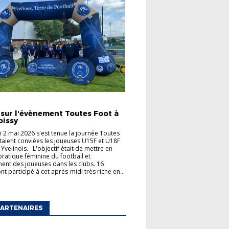
TÉS
 sur l'évènement Toutes Foot à
oissy
 2 mai 2026 s'est tenue la journée Toutes
taient conviées les joueuses U15F et U18F
 Yvelinois. L'objectif était de mettre en
 pratique féminine du football et
ent des joueuses dans les clubs. 16
t participé à cet après-midi très riche en...
ARTENAIRES