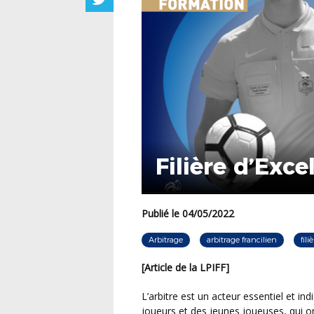
Filière d’Exce
Publié le 04/05/2022
Arbitrage
arbitrage francilien
fili
[Article de la LPIFF]
L’arbitre est un acteur essentiel et indispensable d’un match de football. Et à l’instar des jeunes
joueurs et des jeunes joueuses, qui on