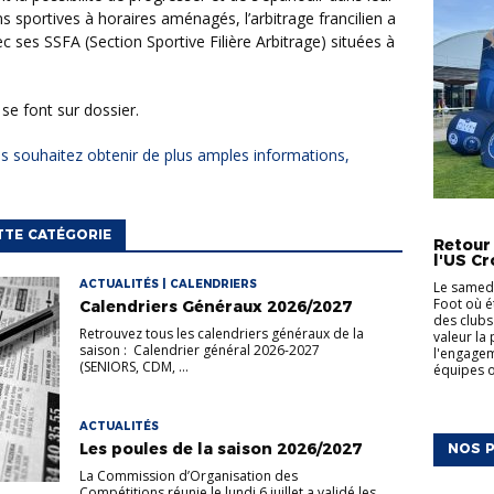
sportives à horaires aménagés, l’arbitrage francilien a
c ses SSFA (Section Sportive Filière Arbitrage) situées à
, se font sur dossier.
ACTUALI
TTE CATÉGORIE
Retour
l'US Cr
ACTUALITÉS | CALENDRIERS
Le samedi
Foot où é
Calendriers Généraux 2026/2027
des clubs
Retrouvez tous les calendriers généraux de la
valeur la
saison : Calendrier général 2026-2027
l'engagem
(SENIORS, CDM, ...
équipes on
ACTUALITÉS
Les poules de la saison 2026/2027
NOS P
La Commission d’Organisation des
Compétitions réunie le lundi 6 juillet a validé les