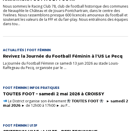
Nous sommes le Racing Club 78, club de football historique des communes
de Neauphle-le-Château et de Jouars-Pontchartrain, dans le centre des
Yvelines. Nous rassemblons presque 600 licenciés amoureux du football et
soutenant les valeurs de la FFF et du fair-play. Nous entraînons des équipes
dans tou...
ACTUALITÉS | FOOT FÉMININ
Revivez la Journée du Football Féminin à l’US Le Pecq
La Journée du Football Féminin ce samedi 13 juin 2026 au stade Louis-
Raffegeau du Pecq, organisée par le ...
FOOT FÉMININ | INFOS PRATIQUES
TOUTES FOOT – samedi 2 mai 2026 à CROISSY
Le District organise son évènement
𝗧𝗢𝗨𝗧𝗘𝗦 𝗙𝗢𝗢𝗧
► 𝘀𝗮𝗺𝗲𝗱𝗶 𝟮
𝗺𝗮𝗶 𝟮𝟬𝟮𝟲 ► de 12h00 à 17h00 ► au P...
FOOT FÉMININ | U13F