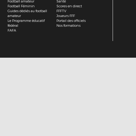
Football amateur
Santé
Football Féminin
Scores en direct
Guides dédiés au football
FFFTV
amateur
Joueurs FFF
Le Programme éducatif
Portail des officiels
fédéral
Nos formations
FAFA