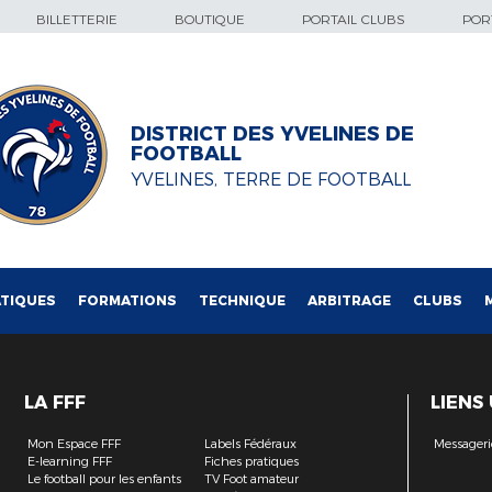
BILLETTERIE
BOUTIQUE
PORTAIL CLUBS
PORT
DISTRICT DES YVELINES DE
FOOTBALL
YVELINES, TERRE DE FOOTBALL
TIQUES
FORMATIONS
TECHNIQUE
ARBITRAGE
CLUBS
LA FFF
LIENS
Mon Espace FFF
Labels Fédéraux
Messageri
E-learning FFF
Fiches pratiques
Le football pour les enfants
TV Foot amateur