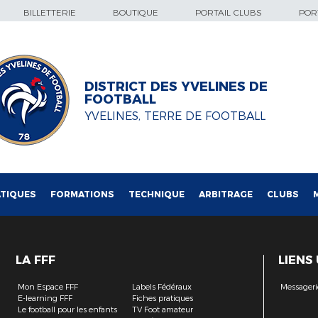
BILLETTERIE
BOUTIQUE
PORTAIL CLUBS
PORT
DISTRICT DES YVELINES DE
FOOTBALL
YVELINES, TERRE DE FOOTBALL
TIQUES
FORMATIONS
TECHNIQUE
ARBITRAGE
CLUBS
LA FFF
LIENS
Mon Espace FFF
Labels Fédéraux
Messageri
E-learning FFF
Fiches pratiques
Le football pour les enfants
TV Foot amateur