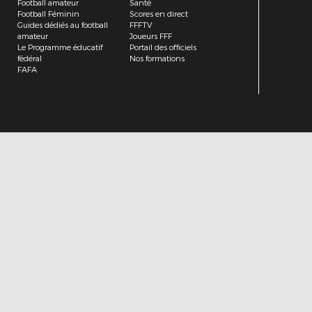
Football amateur
Santé
Football Féminin
Scores en direct
Guides dédiés au football
FFFTV
amateur
Joueurs FFF
Le Programme éducatif
Portail des officiels
fédéral
Nos formations
FAFA