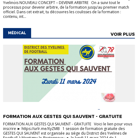
Yvelinois NOUVEAU CONCEPT – DEVENIR ARBITRE On a suivi tout le
processus pour devenir arbitre, de la formation jusqu’au premier match
officiel. Dans cet extrait, tu découvres les coulisses de la formation :
contenu, int...
MÉDICAL
VOIR PLUS
ACTUALITÉS
FORMATION DIRIGEANTS
FORMATION
ÉDUCATEURS
FORMATION MÉDICALE
FORMATION AUX GESTES QUI SAUVENT - GRATUITE
FORMATION AUX GESTES QUI SAUVENT - GRATUITE Voici le lien pour vous
inscrire ► https://urlr.me/XyZMB 1 session de formation gratuite des
GESTES QUI SAUVENT est organisée au siège du District des Yvelines de
Football à Montigny-le-Bretonneux : ► le lundi 11 mars 2024 de 1...