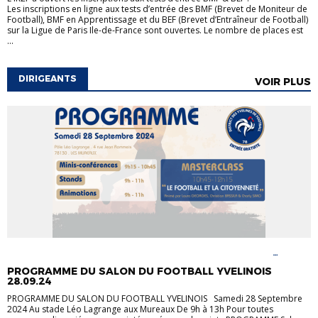
Les inscriptions en ligne aux tests d’entrée des BMF (Brevet de Moniteur de
Football), BMF en Apprentissage et du BEF (Brevet d’Entraîneur de Football)
sur la Ligue de Paris Ile-de-France sont ouvertes. Le nombre de places est
...
DIRIGEANTS
VOIR PLUS
ACTUALITÉS
FOOT EN MARCHANT
FOOT LOISIR
FORMATION
DIRIGEANTS
FORMATION ÉDUCATEURS
PROGRAMME EDUCATIF
PROGRAMME DU SALON DU FOOTBALL YVELINOIS
FÉDÉRAL
TECHNIQUE EDUCATEURS
28.09.24
PROGRAMME DU SALON DU FOOTBALL YVELINOIS Samedi 28 Septembre
2024 Au stade Léo Lagrange aux Mureaux De 9h à 13h Pour toutes