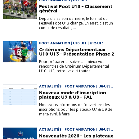
FOOT ANIMATION | U12-U13
Festival Foot U13 – Classement
général
Depuis la saison dernière, le format du
Festival Foot U13 change. En effet, c'est un
cumul de résultats, ...
FOOT ANIMATION | U10-U11 | U12-U13
Critériums Départementaux
U10-U13 – Présentation Phase 2
Pour préparer et suivre au mieux vos
rencontres de Critérium Départemental
U10-U13, retrouvez ici toutes ...
ACTUALITÉS | FOOT ANIMATION | U6-U7 |
U8-U9
Nouveau mode d’inscription
plateaux U7 & U9 – FAL
Nous vous informons de l’ouverture des
inscriptions pour les plateaux U7 & U9 de
mars/avril, à faire ...
ACTUALITÉS | FOOT ANIMATION | U6-U7 |
U8-U9
Nouveautés 2026 – Les plateaux