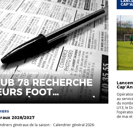
LANCE
CAP'A
LUBS | FOOT ANIMATION | FOOT FÉMININ
ACTUALI
LUB 78 RECHERCHE
Lancem
Cap'An
EURS FOOT
Opération
FOOT À 8 ET FOOT À
au servic
du nombre
U13, le Di
RIERS
l’opérati
de mai et 
éraux 2026/2027
endriers généraux de la saison : Calendrier général 2026-