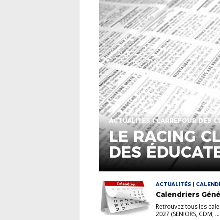
ACTUALITÉS | CARREFOUR DES C
LE RACING C
DES ÉDUCAT
ANIMATION, 
11
ACTUALITÉS | CALEND
Calendriers Gén
Retrouvez tous les cal
2027 (SENIORS, CDM, ...