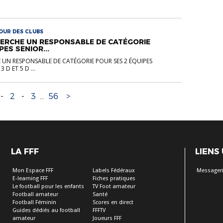
OUR DES CLUBS
CHERCHE UN RESPONSABLE DE CATÉGORIE
PES SENIOR...
E UN RESPONSABLE DE CATÉGORIE POUR SES 2 ÉQUIPES
D ET 5 D ...
-
2
-
3
...
56
>
LA FFF
LIENS
Mon Espace FFF
Labels Fédéraux
Messageri
E-learning FFF
Fiches pratiques
Le football pour les enfants
TV Foot amateur
Football amateur
Santé
Football Féminin
Scores en direct
Guides dédiés au football
FFFTV
amateur
Joueurs FFF