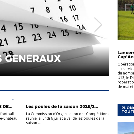
ACTUALI
FOOT ANIMATION
U10-U11
U12-U13
Lancem
CRITÉRIUMS ESPO
Cap'An
Opération
BILAN & ENGAG
au servic
du nombre
U13, le Di
l’opérati
de mai et 
FOOT
ACTUALITÉS
DE...
Les poules de la saison 2026/2...
PLONG
TOUT
football
La Commission d’Organisation des Compétitions
le-Château
réunie le lundi 6 juillet a validé les poules de la
saison ...