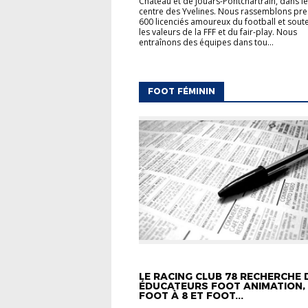
Château et de Jouars-Pontchartrain, dans le
centre des Yvelines. Nous rassemblons pr
600 licenciés amoureux du football et sout
les valeurs de la FFF et du fair-play. Nous
entraînons des équipes dans tou...
FOOT FÉMININ
ACTUALITÉS
CARREFOUR DES CLUBS
F
ANIMATION
FOOT FÉMININ
LE RACING CLUB 78 RECHERCHE 
ÉDUCATEURS FOOT ANIMATION,
FOOT À 8 ET FOOT...