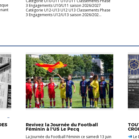
Catégorie U10-U11 U10 U11 Classements Phase
esque
3 Engagements U10/U11 saison 2026/2027
enant
Catégorie U12-U13 U12 U13 Classements Phase
3 Engagements U12/U13 saison 2026/202...
OOT
ACTUALITÉS
FOOT FÉMININ
FOOT 
DES
Revivez la Journée du Football
TOUT
Féminin à l'US Le Pecq
CRO
La Journée du Football Féminin ce samedi 13 juin
Le 