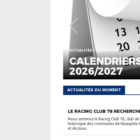
ACTUALITÉS
CALENDRIERS
CALENDRIERS GÉNÉRAUX
2026/2027
ACTUALITÉS DU MOMENT
ACTUALITÉS
CARREFOUR DES CLUBS
ANIMATION
FOOT FÉMININ
LE RACING CLUB 78 RECHERCHE 
Nous sommes le Racing Club 78, club de 
historique des communes de Neauphle-
et de Joua...