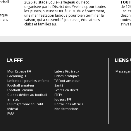
otball
2026 au stade Louis-Raffegeau du Pecq,
𝗧𝗢𝗨
organisée par le District des Yvelines pour toutes
de 12
les jeunes joueuses U6F à U13F du département,
Croiss
esque
une manifestation ludique pour bien terminer la
destina
enant
saison, qui a rassemblé joueuses, éducateurs,
toutes
clubs et familles au...
s’inve
LA FFF
LIENS
Mon Espace FFF
Labels Fédéraux
Messageri
E-learning FFF
Fiches pratiques
Le football pour les enfants
TV Foot amateur
Football amateur
Santé
Football Féminin
Scores en direct
Guides dédiés au football
FFFTV
amateur
Joueurs FFF
Le Programme éducatif
Portail des officiels
fédéral
Nos formations
FAFA