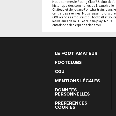
Nous sommes le Racing Club 78, club de fo
historique des communes de Neauphle-le-
Château et de Jouars-Pontchartrain, dans le
centre des Yvelines. Nous rassemblons pr
600 licenciés amoureux du football et sout
les valeurs de la FFF et du fair-play. Nous
entraînons des équipes dans tou...
LE FOOT AMATEUR
FOOTCLUBS
CGU
MENTIONS LÉGALES
DONNÉES
PERSONNELLES
PRÉFÉRENCES
COOKIES