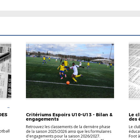
OOT
FOOT ANIMATION
U10-U11
U12-U13
ACTUA
ANIMA
DES
Critériums Espoirs U10-U13 - Bilan &
Le c
engagements
des 
Retrouvez les classements de la dernière phase
Le clu
otball
de la saison 2025/2026 ainsi que les formulaires
éducat
d'engagements pour la saison 2026/2027.
Foot 