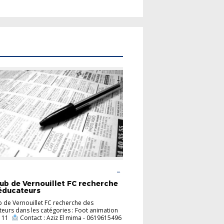
LITÉS
CARREFOUR DES CLUBS
FOOT
TION
lub de Vernouillet FC recherche
éducateurs
b de Vernouillet FC recherche des
eurs dans les catégories : Foot animation
à 11
​ Contact : Aziz El mima - 0619615496