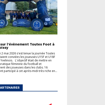
TÉS
 sur l'évènement Toutes Foot à
oissy
 2 mai 2026 s'est tenue la journée Toutes
taient conviées les joueuses U15F et U18F
 Yvelinois. L'objectif était de mettre en
 pratique féminine du football et
ent des joueuses dans les clubs. 16
t participé à cet après-midi très riche en...
ARTENAIRES