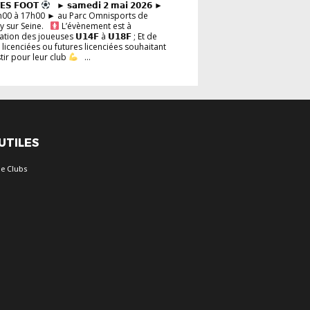
𝗘𝗦 𝗙𝗢𝗢𝗧
► 𝘀𝗮𝗺𝗲𝗱𝗶 𝟮 𝗺𝗮𝗶 𝟮𝟬𝟮𝟲 ►
h00 à 17h00 ► au Parc Omnisports de
y sur Seine.
L’évènement est à
tion des joueuses 𝗨𝟭𝟰𝗙 à 𝗨𝟭𝟴𝗙 ; Et de
 licenciées ou futures licenciées souhaitant
stir pour leur club
...
 UTILES
e Clubs