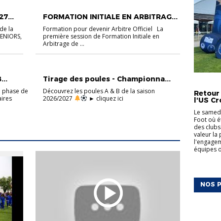
ACTUALITÉS
FOOT À 11
FORMATION ARBITRES
7...
FORMATION INITIALE EN ARBITRAG...
de la
Formation pour devenir Arbitre Officiel La
SENIORS,
première session de Formation Initiale en
Arbitrage de ...
ACTUALITÉS
FOOT À 11 MASCULIN
...
Tirage des poules - Championna...
ACTUALI
e phase de
Découvrez les poules A & B de la saison
Retour
aires
2026/2027
​ ► cliquez ici
l'US Cr
Le samedi
Foot où é
des clubs
valeur la
l'engagem
équipes on
NOS P