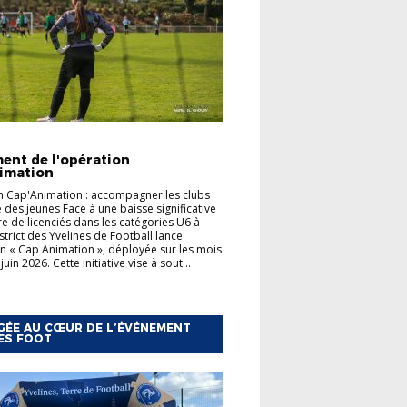
TÉS
FOOT ANIMATION
ACTUALITÉS
ent de l'opération
IRS U10-U13 -
LES PO
imation
 Cap'Animation : accompagner les clubs
EMENTS
2026/2
e des jeunes Face à une baisse significative
 de licenciés dans les catégories U6 à
strict des Yvelines de Football lance
on « Cap Animation », déployée sur les mois
juin 2026. Cette initiative vise à sout...
ÉE AU CŒUR DE L’ÉVÉNEMENT
ES FOOT