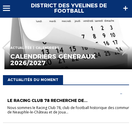
DISTRICT DES YVELINES DE
FOOTBALL
ÉS
CALENDRIERS
FOOT ANIM
NDRIERS GÉNÉRAUX
CRITÉ
/2027
BILA
ACTUALITÉS DU MOMENT
ACTUALITÉS
CARREFOUR DES CLUBS
FOOT ANIMATION
FOOT
FÉMININ
LE RACING CLUB 78 RECHERCHE DE...
Nous sommes le Racing Club 78, club de football historique des commune
de Neauphle-le-Château et de Joua...
ACTUALITÉS
CALENDRIERS