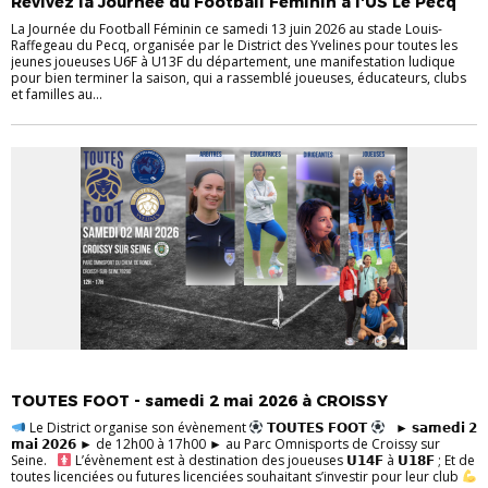
Revivez la Journée du Football Féminin à l'US Le Pecq
La Journée du Football Féminin ce samedi 13 juin 2026 au stade Louis-
Raffegeau du Pecq, organisée par le District des Yvelines pour toutes les
jeunes joueuses U6F à U13F du département, une manifestation ludique
pour bien terminer la saison, qui a rassemblé joueuses, éducateurs, clubs
et familles au...
FOOT FÉMININ
INFOS PRATIQUES
TOUTES FOOT - samedi 2 mai 2026 à CROISSY
Le District organise son évènement
𝗧𝗢𝗨𝗧𝗘𝗦 𝗙𝗢𝗢𝗧
► 𝘀𝗮𝗺𝗲𝗱𝗶 𝟮
𝗺𝗮𝗶 𝟮𝟬𝟮𝟲 ► de 12h00 à 17h00 ► au Parc Omnisports de Croissy sur
Seine.
L’évènement est à destination des joueuses 𝗨𝟭𝟰𝗙 à 𝗨𝟭𝟴𝗙 ; Et de
toutes licenciées ou futures licenciées souhaitant s’investir pour leur club