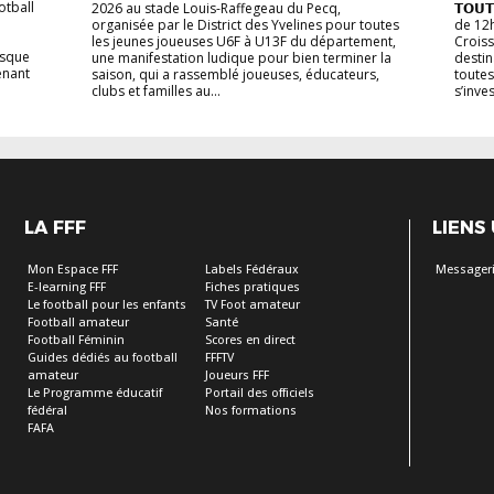
otball
2026 au stade Louis-Raffegeau du Pecq,
𝗧𝗢𝗨
organisée par le District des Yvelines pour toutes
de 12
les jeunes joueuses U6F à U13F du département,
Croiss
esque
une manifestation ludique pour bien terminer la
destina
enant
saison, qui a rassemblé joueuses, éducateurs,
toutes
clubs et familles au...
s’inve
LA FFF
LIENS
Mon Espace FFF
Labels Fédéraux
Messageri
E-learning FFF
Fiches pratiques
Le football pour les enfants
TV Foot amateur
Football amateur
Santé
Football Féminin
Scores en direct
Guides dédiés au football
FFFTV
amateur
Joueurs FFF
Le Programme éducatif
Portail des officiels
fédéral
Nos formations
FAFA