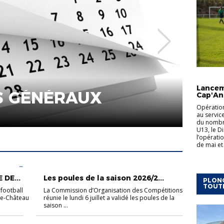
ACTUALI
ION
U10-U11
U12-U13
Lancem
ÉRIUMS ESPOIRS U10-U13 
Cap'An
Opération
AN & ENGAGEMENTS
au servic
du nombre
U13, le Di
l’opérati
de mai et 
FOOT
ACTUALITÉS
DE...
Les poules de la saison 2026/2...
PLONG
TOUT
football
La Commission d’Organisation des Compétitions
le-Château
réunie le lundi 6 juillet a validé les poules de la
saison ...