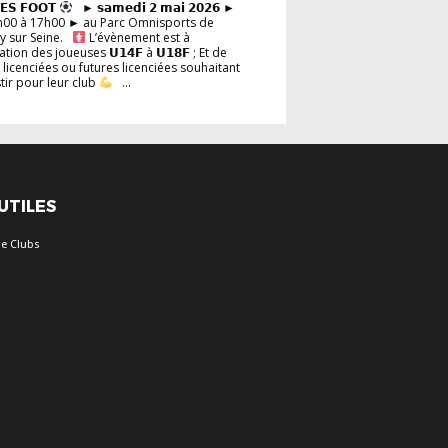
𝗘𝗦 𝗙𝗢𝗢𝗧
► 𝘀𝗮𝗺𝗲𝗱𝗶 𝟮 𝗺𝗮𝗶 𝟮𝟬𝟮𝟲 ►
h00 à 17h00 ► au Parc Omnisports de
y sur Seine.
L’évènement est à
tion des joueuses 𝗨𝟭𝟰𝗙 à 𝗨𝟭𝟴𝗙 ; Et de
 licenciées ou futures licenciées souhaitant
stir pour leur club
...
 UTILES
e Clubs