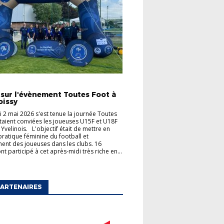
TÉS
 sur l'évènement Toutes Foot à
oissy
 2 mai 2026 s'est tenue la journée Toutes
taient conviées les joueuses U15F et U18F
 Yvelinois. L'objectif était de mettre en
 pratique féminine du football et
ent des joueuses dans les clubs. 16
t participé à cet après-midi très riche en...
ARTENAIRES