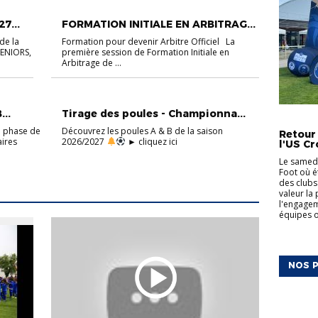
ACTUALITÉS
FOOT À 11
FORMATION ARBITRES
7...
FORMATION INITIALE EN ARBITRAG...
de la
Formation pour devenir Arbitre Officiel La
SENIORS,
première session de Formation Initiale en
Arbitrage de ...
ACTUALITÉS
FOOT À 11 MASCULIN
...
Tirage des poules - Championna...
ACTUALI
e phase de
Découvrez les poules A & B de la saison
Retour
aires
2026/2027
​ ► cliquez ici
l'US Cr
Le samedi
Foot où é
des clubs
valeur la
l'engagem
équipes on
NOS P