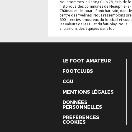
Nous sommes le Racing Club 78, club de fo
historique des communes de Neauphle-le-
Château et de Jouars-Pontchartrain, dans le
centre des Yvelines. Nous rassemblons pr
600 licenciés amoureux du football et sout
les valeurs de la FFF et du fair-play. Nous
entraînons des équipes dans tou...
LE FOOT AMATEUR
FOOTCLUBS
CGU
MENTIONS LÉGALES
DONNÉES
PERSONNELLES
PRÉFÉRENCES
COOKIES