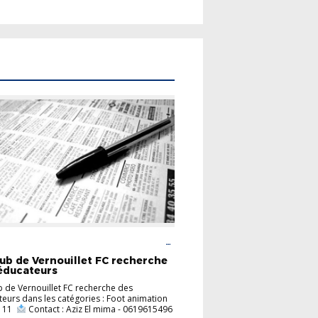
LITÉS
CARREFOUR DES CLUBS
FOOT
TION
lub de Vernouillet FC recherche
éducateurs
b de Vernouillet FC recherche des
eurs dans les catégories : Foot animation
à 11
​ Contact : Aziz El mima - 0619615496