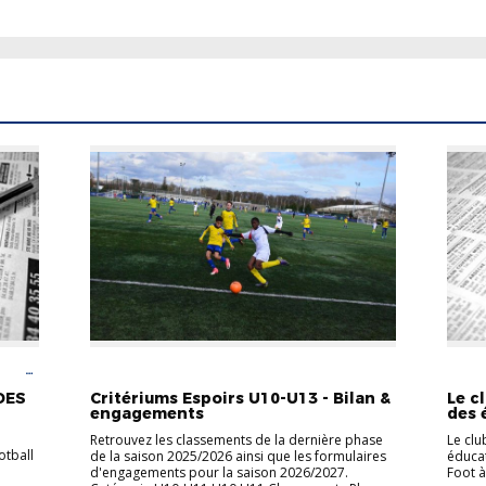
OOT
FOOT ANIMATION
U10-U11
U12-U13
ACTUA
ANIMA
DES
Critériums Espoirs U10-U13 - Bilan &
Le c
engagements
des 
Retrouvez les classements de la dernière phase
Le clu
otball
de la saison 2025/2026 ainsi que les formulaires
éducat
d'engagements pour la saison 2026/2027.
Foot 