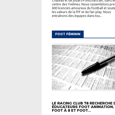
Château et de Jouars-Pontchartrain, dans le
centre des Yvelines. Nous rassemblons pr
600 licenciés amoureux du football et sout
les valeurs de la FFF et du fair-play. Nous
entraînons des équipes dans tou...
FOOT FÉMININ
ACTUALITÉS
CARREFOUR DES CLUBS
F
ANIMATION
FOOT FÉMININ
LE RACING CLUB 78 RECHERCHE 
ÉDUCATEURS FOOT ANIMATION,
FOOT À 8 ET FOOT...