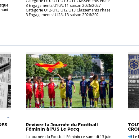
Catégorie U10-U11 U10 U11 Classements Phase
esque
3 Engagements U10/U11 saison 2026/2027
enant
Catégorie U12-U13 U12 U13 Classements Phase
3 Engagements U12/U13 saison 2026/202...
OOT
ACTUALITÉS
FOOT FÉMININ
FOOT 
DES
Revivez la Journée du Football
TOUT
Féminin à l'US Le Pecq
CRO
La Journée du Football Féminin ce samedi 13 juin
Le 