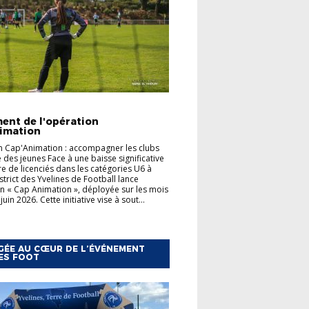
TÉS
FOOT ANIMATION
ACTUALITÉS
ent de l'opération
-
LES POULES DE LA S
imation
 Cap'Animation : accompagner les clubs
2026/2027
e des jeunes Face à une baisse significative
 de licenciés dans les catégories U6 à
strict des Yvelines de Football lance
on « Cap Animation », déployée sur les mois
juin 2026. Cette initiative vise à sout...
ÉE AU CŒUR DE L’ÉVÉNEMENT
ES FOOT